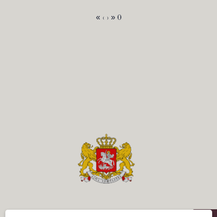
«
‹
›
» 0