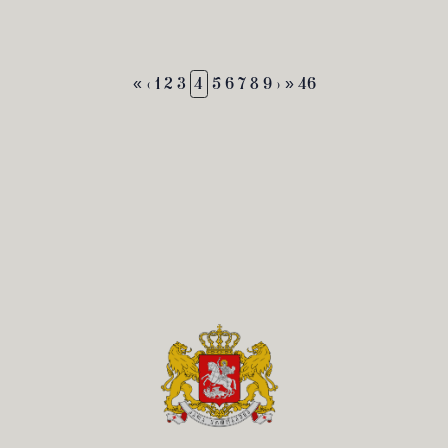
«
‹
1
2
3
4
5
6
7
8
9
›
» 46