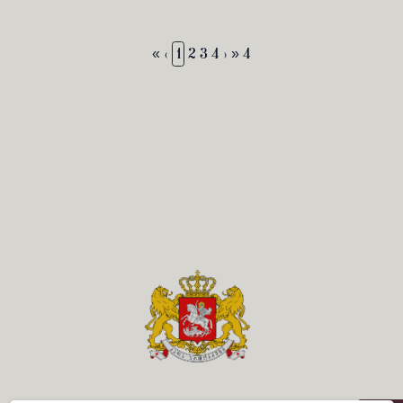
«
‹
1
2
3
4
›
» 4