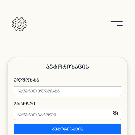
ავტორიზაცია
ელფოსტა
პაროლი
ავტორიზაცია