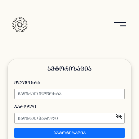
ავტორიზაცია
ელფოსტა
პაროლი
ავტორიზაცია