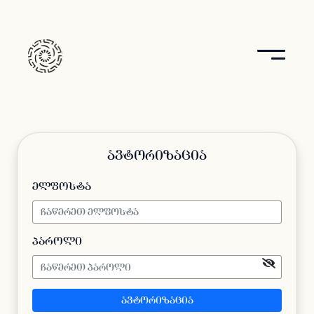
ავტორიზაცია
ელფოსტა
პაროლი
ავტორიზაცია